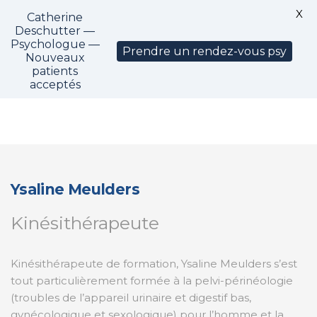
X
Catherine
CM1325
Deschutter —
Psychologue —
Prendre un rendez-vous psy
Nouveaux
patients
acceptés
Ysaline Meulders
Kinésithérapeute
Kinésithérapeute de formation, Ysaline Meulders s’est
tout particulièrement formée à la pelvi-périnéologie
(troubles de l’appareil urinaire et digestif bas,
gynécologique et sexologique) pour l’homme et la