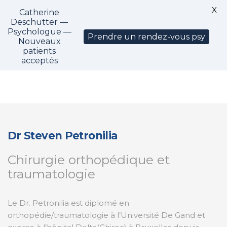
X
Catherine
CM1325
Deschutter —
Psychologue —
Prendre un rendez-vous psy
Nouveaux
patients
acceptés
Dr Steven Petronilia
Chirurgie orthopédique et
traumatologie
Le Dr. Petronilia est diplomé en
orthopédie/traumatologie à l’Université De Gand et