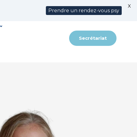
X
Prendre un rendez-vous psy
Secrétariat