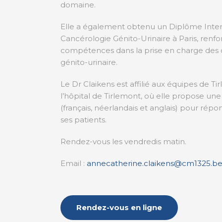
domaine.
Elle a également obtenu un Diplôme Inter-
Cancérologie Génito-Urinaire à Paris, renfor
compétences dans la prise en charge des c
génito-urinaire.
Le Dr Claikens est affilié aux équipes de Ti
l’hôpital de Tirlemont, où elle propose une
(français, néerlandais et anglais) pour rép
ses patients.
Rendez-vous les vendredis matin.
Email :
annecatherine.claikens@cm1325.b
Rendez-vous en ligne