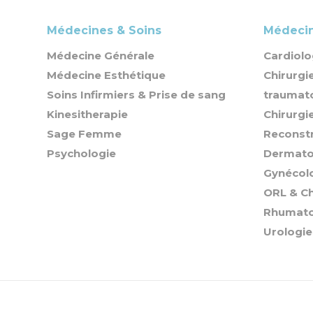
Médecines & Soins
Médecin
Médecine Générale
Cardiolo
Médecine Esthétique
Chirurgi
Soins Infirmiers & Prise de sang
traumat
Kinesitherapie
Chirurgi
Sage Femme
Reconstr
Psychologie
Dermato
Gynécol
ORL & Ch
Rhumato
Urologie